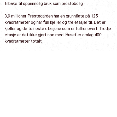
tilbake til opprinnelig bruk som prestebolig.
3,9 millioner Prestegarden har en grunnflate på 125
kvadratmeter og har full kjeller og tre etasjer til. Det er
kjeller og de to neste etasjene som er fullrenovert. Tredje
etasje er det ikke gjort noe med. Huset er omlag 400
kvadratmeter totalt.
Totalkostnaden for renoveringen innvendig og utvendig er
3,9 millioner kroner. Blestad håper og tror at jobben er
gjort innenfor budsjetterte rammer.
Jobben innvendig startet med riving av elektrisk anlegg
16. desember, mens resten av arbeidsfolket kom 6. januar,
så det har skjedd mye på kort tid.
Copyright © Anders & Frode bygg AS, 2025