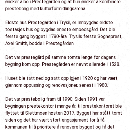
ønsker å bo i Prestegården og at hun ønsker å kombinere
prestebolig med kulturformidlingsarena.
Eldste hus Prestegarden i Trysil, er Innbygdas eldste
toetasjes hus og bygdas eneste embedsgård. Det ble
første gang bygget i 1780-åra. Trysils første Sogneprest,
Axel Smith, bodde i Prestegården.
Det var prestegård på samme tomta lenge før dagens
bygning kom opp. Prestegården er nevnt allerede i 1528.
Huset ble tatt ned og satt opp igjen i 1920 og har vært
gjennom oppussing og renovasjoner, senest i 1980.
Det var prestebolig fram til 1990. Siden 1991 var
bygningen prestekontor i mange år, til prestekontoret ble
flyttet til Slettmoen høsten 2017. Bygget har stått tomt
siden og det har vært stort engasjement for å få
kommunen til å prioritere å renovere bygget og få det