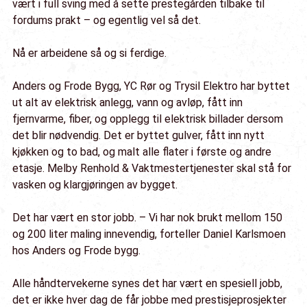
vært i full sving med å sette prestegården tilbake til
fordums prakt – og egentlig vel så det.
Nå er arbeidene så og si ferdige.
Anders og Frode Bygg, YC Rør og Trysil Elektro har byttet
ut alt av elektrisk anlegg, vann og avløp, fått inn
fjernvarme, fiber, og opplegg til elektrisk billader dersom
det blir nødvendig. Det er byttet gulver, fått inn nytt
kjøkken og to bad, og malt alle flater i første og andre
etasje. Melby Renhold & Vaktmestertjenester skal stå for
vasken og klargjøringen av bygget.
Det har vært en stor jobb. – Vi har nok brukt mellom 150
og 200 liter maling innevendig, forteller Daniel Karlsmoen
hos Anders og Frode bygg.
Alle håndtervekerne synes det har vært en spesiell jobb,
det er ikke hver dag de får jobbe med prestisjeprosjekter