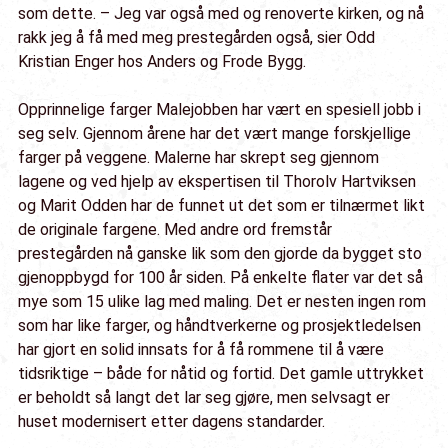
som dette. – Jeg var også med og renoverte kirken, og nå
rakk jeg å få med meg prestegården også, sier Odd
Kristian Enger hos Anders og Frode Bygg.
Opprinnelige farger Malejobben har vært en spesiell jobb i
seg selv. Gjennom årene har det vært mange forskjellige
farger på veggene. Malerne har skrept seg gjennom
lagene og ved hjelp av ekspertisen til Thorolv Hartviksen
og Marit Odden har de funnet ut det som er tilnærmet likt
de originale fargene. Med andre ord fremstår
prestegården nå ganske lik som den gjorde da bygget sto
gjenoppbygd for 100 år siden. På enkelte flater var det så
mye som 15 ulike lag med maling. Det er nesten ingen rom
som har like farger, og håndtverkerne og prosjektledelsen
har gjort en solid innsats for å få rommene til å være
tidsriktige – både for nåtid og fortid. Det gamle uttrykket
er beholdt så langt det lar seg gjøre, men selvsagt er
huset modernisert etter dagens standarder.